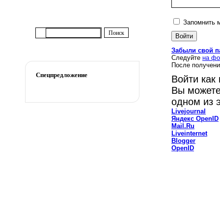
Запомнить 
Забыли свой п
Следуйте
на фо
После получени
Спецпредложение
Войти как
Вы можете
одном из 
Livejournal
Яндекс OpenID
Mail.Ru
Liveinternet
Blogger
OpenID