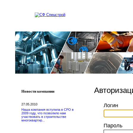
О Компании
Услуг
Авторизац
Новости компании
Логин
27.05.2010
Наша компания вступила в СРО в
2009 году, что позволило нам
участвовать в строительстве
многоквартир...
Пароль